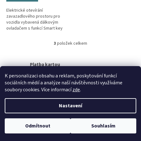
Elektrické otevírání
zavazadlového prostoru pro
vozidla vybavená dálkovým
ovladačem s funkcí Smart key
(bezklíčový přístup, Keyless,
Kessy).
3
položek celkem
O
v
l
á
Platba kartou
d
Při nákupu na prodejně nelze platit kartou.
K personalizaci obsahu a reklam, poskytování funkcí
a
c
sociálních médií a analýze naší návštěvnosti využíváme
í
Z
soubory cookies. Více informací
zde
.
p
á
r
Vytvořil Shoptet
p
Nastavení
v
a
k
t
y
Copyright 2026
Casystem
. Všechna práva vyhrazena.
Upravit
í
v
Odmítnout
Souhlasím
nastavení cookies
ý
p