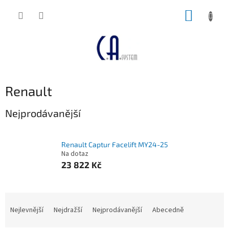
Přejít
NÁKUP
na
obsah
KOŠÍK
Renault
Nejprodávanější
Renault Captur Facelift MY24-25
Na dotaz
23 822 Kč
Ř
a
Nejlevnější
Nejdražší
Nejprodávanější
Abecedně
z