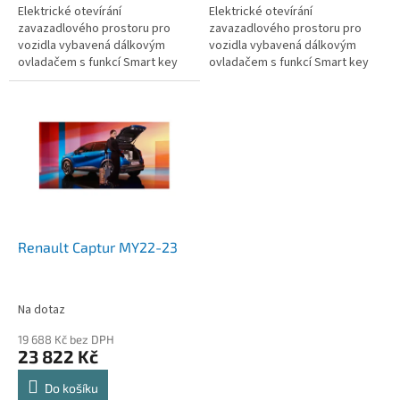
Elektrické otevírání
Elektrické otevírání
zavazadlového prostoru pro
zavazadlového prostoru pro
vozidla vybavená dálkovým
vozidla vybavená dálkovým
ovladačem s funkcí Smart key
ovladačem s funkcí Smart key
(bezklíčový přístup, Keyless,
(bezklíčový přístup, Keyless,
Kessy).
Kessy).
Renault Captur MY22-23
Na dotaz
19 688 Kč bez DPH
23 822 Kč
Do košíku