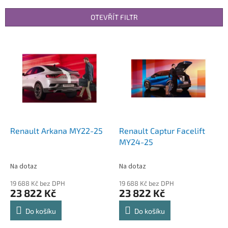
e
n
OTEVŘÍT FILTR
í
p
V
r
ý
o
p
d
i
u
s
k
p
t
r
ů
o
d
Renault Arkana MY22-25
Renault Captur Facelift
u
MY24-25
k
t
Na dotaz
Na dotaz
ů
19 688 Kč bez DPH
19 688 Kč bez DPH
23 822 Kč
23 822 Kč
Do košíku
Do košíku