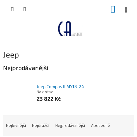
Přejít
NÁKUP
na
obsah
KOŠÍK
Jeep
Nejprodávanější
Jeep Compas II MY18-24
Na dotaz
23 822 Kč
Ř
a
Nejlevnější
Nejdražší
Nejprodávanější
Abecedně
z