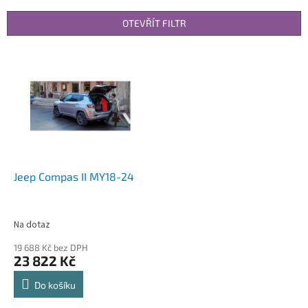
e
n
OTEVŘÍT FILTR
í
p
V
r
ý
o
p
d
i
u
s
k
p
t
r
ů
o
d
Jeep Compas II MY18-24
u
k
t
Na dotaz
ů
19 688 Kč bez DPH
23 822 Kč
Do košíku