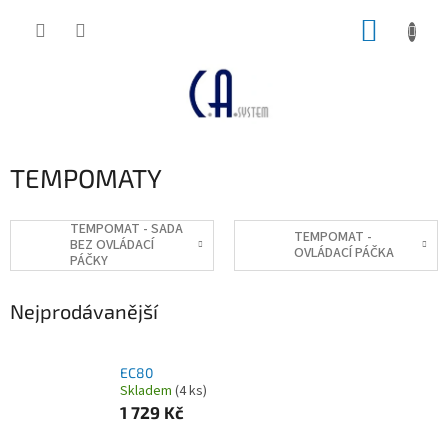
Přejít
NÁKUP
na
obsah
KOŠÍK
TEMPOMATY
TEMPOMAT - SADA
TEMPOMAT -
BEZ OVLÁDACÍ
OVLÁDACÍ PÁČKA
PÁČKY
Nejprodávanější
EC80
Skladem
(4 ks)
1 729 Kč