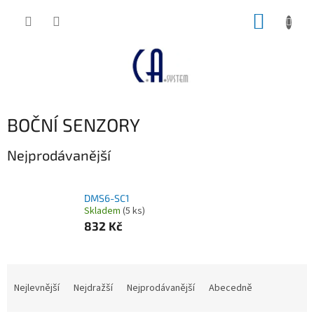
Přejít
NÁKUP
na
obsah
KOŠÍK
BOČNÍ SENZORY
Nejprodávanější
DMS6-SC1
Skladem
(5 ks)
832 Kč
Ř
a
Nejlevnější
Nejdražší
Nejprodávanější
Abecedně
z