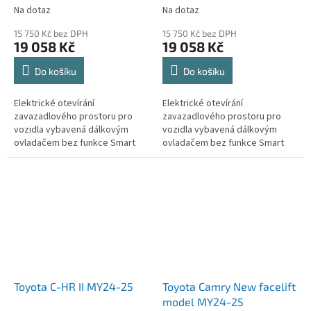
Na dotaz
Na dotaz
15 750 Kč bez DPH
15 750 Kč bez DPH
19 058 Kč
19 058 Kč
Do košíku
Do košíku
Elektrické otevírání
Elektrické otevírání
zavazadlového prostoru pro
zavazadlového prostoru pro
vozidla vybavená dálkovým
vozidla vybavená dálkovým
ovladačem bez funkce Smart
ovladačem bez funkce Smart
key (bezklíčový přístup,
key (bezklíčový přístup,
Keyless, Kessy).
Keyless, Kessy).
Toyota C-HR II MY24-25
Toyota Camry New facelift
model MY24-25