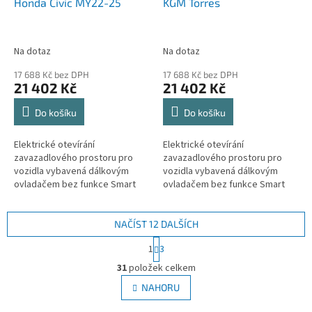
Honda Civic MY22-25
KGM Torres
Na dotaz
Na dotaz
17 688 Kč bez DPH
17 688 Kč bez DPH
21 402 Kč
21 402 Kč
Do košíku
Do košíku
Elektrické otevírání
Elektrické otevírání
zavazadlového prostoru pro
zavazadlového prostoru pro
vozidla vybavená dálkovým
vozidla vybavená dálkovým
ovladačem bez funkce Smart
ovladačem bez funkce Smart
key (bezklíčový přístup,
key (bezklíčový přístup,
Keyless, Kessy).
Keyless, Kessy).
NAČÍST 12 DALŠÍCH
S
1
3
t
O
r
31
položek celkem
v
á
l
NAHORU
n
á
k