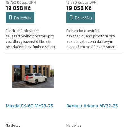
15 750 Kč bez DPH
15 750 Kč bez DPH
19 058 Kč
19 058 Kč
Do košíku
Do košíku
Elektrické otevírání
Elektrické otevírání
zavazadlového prostoru pro
zavazadlového prostoru pro
vozidla vybavená dálkovým
vozidla vybavená dálkovým
ovladačem bez funkce Smart
ovladačem bez funkce Smart
key (bezklíčový přístup,
key (bezklíčový přístup,
Keyless, Kessy).
Keyless, Kessy).
Mazda CX-60 MY23-25
Renault Arkana MY22-25
Na dotaz
Na dotaz