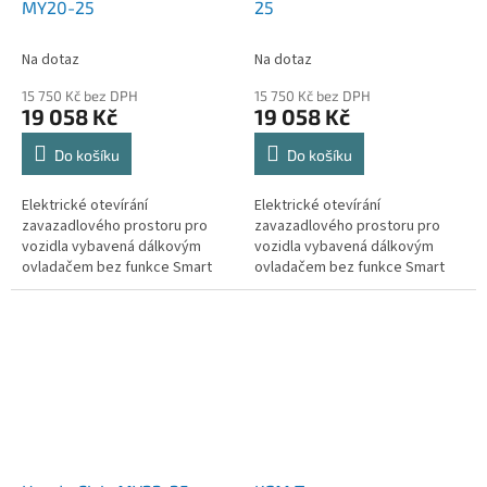
MY20-25
25
Na dotaz
Na dotaz
15 750 Kč bez DPH
15 750 Kč bez DPH
19 058 Kč
19 058 Kč
Do košíku
Do košíku
Elektrické otevírání
Elektrické otevírání
zavazadlového prostoru pro
zavazadlového prostoru pro
vozidla vybavená dálkovým
vozidla vybavená dálkovým
ovladačem bez funkce Smart
ovladačem bez funkce Smart
key (bezklíčový přístup,
key (bezklíčový přístup,
Keyless, Kessy).
Keyless, Kessy).