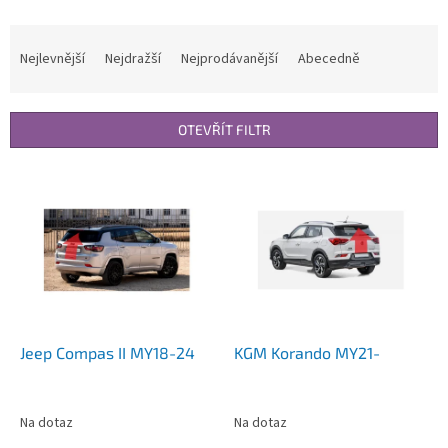
Ř
a
Nejlevnější
Nejdražší
Nejprodávanější
Abecedně
z
e
n
OTEVŘÍT FILTR
í
p
V
r
ý
o
p
d
i
u
s
k
p
t
r
ů
o
d
Jeep Compas II MY18-24
KGM Korando MY21-
u
k
t
Na dotaz
Na dotaz
ů