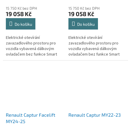
15 750 Kč bez DPH
15 750 Kč bez DPH
19 058 Kč
19 058 Kč
Do košíku
Do košíku
Elektrické otevírání
Elektrické otevírání
zavazadlového prostoru pro
zavazadlového prostoru pro
vozidla vybavená dálkovým
vozidla vybavená dálkovým
ovladačem bez funkce Smart
ovladačem bez funkce Smart
key (bezklíčový přístup,
key (bezklíčový přístup,
Keyless, Kessy).
Keyless, Kessy).
Renault Captur Facelift
Renault Captur MY22-23
MY24-25