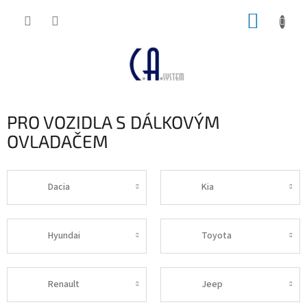
Přejít
NÁKUP
na
obsah
KOŠÍK
PRO VOZIDLA S DÁLKOVÝM
OVLADAČEM
Dacia
Kia
Hyundai
Toyota
Renault
Jeep