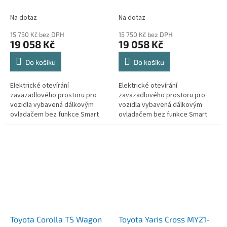
Na dotaz
Na dotaz
15 750 Kč bez DPH
15 750 Kč bez DPH
19 058 Kč
19 058 Kč
Do košíku
Do košíku
Elektrické otevírání
Elektrické otevírání
zavazadlového prostoru pro
zavazadlového prostoru pro
vozidla vybavená dálkovým
vozidla vybavená dálkovým
ovladačem bez funkce Smart
ovladačem bez funkce Smart
key (bezklíčový přístup,
key (bezklíčový přístup,
Keyless, Kessy).
Keyless, Kessy).
Toyota Corolla TS Wagon
Toyota Yaris Cross MY21-