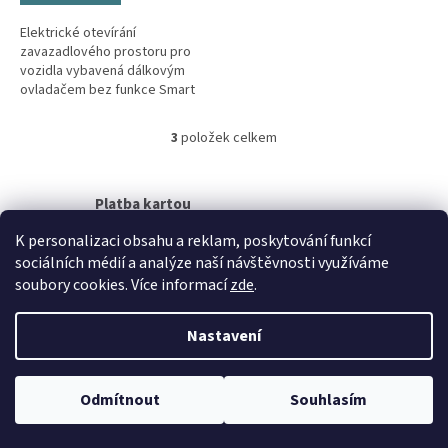
Elektrické otevírání
zavazadlového prostoru pro
vozidla vybavená dálkovým
ovladačem bez funkce Smart
key (bezklíčový přístup,
Keyless, Kessy).
3
položek celkem
O
v
l
á
Platba kartou
d
Při nákupu na prodejně nelze platit kartou.
a
K personalizaci obsahu a reklam, poskytování funkcí
c
sociálních médií a analýze naší návštěvnosti využíváme
í
Z
soubory cookies. Více informací
zde
.
p
á
r
Vytvořil Shoptet
p
v
Nastavení
a
k
t
y
Copyright 2026
Casystem
. Všechna práva vyhrazena.
Upravit
í
v
Odmítnout
Souhlasím
nastavení cookies
ý
p