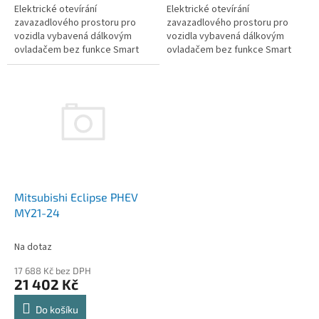
Elektrické otevírání
Elektrické otevírání
zavazadlového prostoru pro
zavazadlového prostoru pro
vozidla vybavená dálkovým
vozidla vybavená dálkovým
ovladačem bez funkce Smart
ovladačem bez funkce Smart
key (bezklíčový přístup,
key (bezklíčový přístup,
Keyless, Kessy).
Keyless, Kessy).
Mitsubishi Eclipse PHEV
MY21-24
Na dotaz
17 688 Kč bez DPH
21 402 Kč
Do košíku