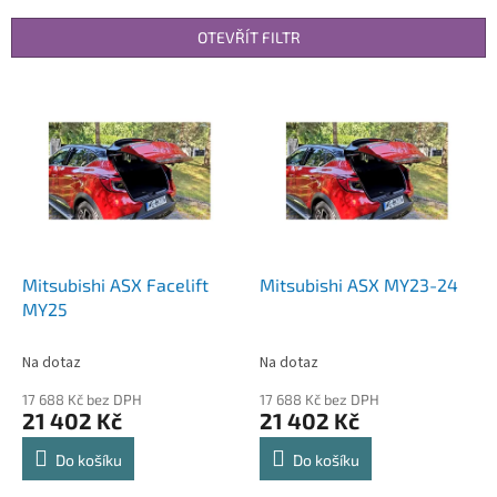
e
n
OTEVŘÍT FILTR
í
p
V
r
ý
o
p
d
i
u
s
k
p
t
r
ů
o
d
Mitsubishi ASX Facelift
Mitsubishi ASX MY23-24
u
MY25
k
t
Na dotaz
Na dotaz
ů
17 688 Kč bez DPH
17 688 Kč bez DPH
21 402 Kč
21 402 Kč
Do košíku
Do košíku