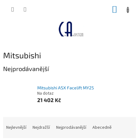
Přejít
NÁKUP
na
obsah
KOŠÍK
Mitsubishi
Nejprodávanější
Mitsubishi ASX Facelift MY25
Na dotaz
21 402 Kč
Ř
a
Nejlevnější
Nejdražší
Nejprodávanější
Abecedně
z