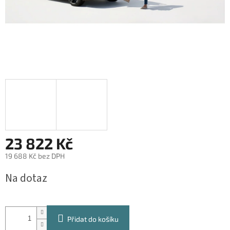
23 822 Kč
19 688 Kč bez DPH
Měrná
Na dotaz
cena:
Přidat do košíku