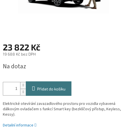
23 822 Kč
19 688 Kč bez DPH
Měrná
Na dotaz
cena:
Přidat do košíku
Elektrické otevírání zavazadlového prostoru pro vozidla vybavená
dálkovým ovladačem s funkcí Smart key (bezklíčový přístup, Keyless,
Kessy).
Detailní informace