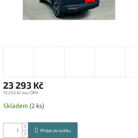
23 293 Kč
19 250 Kč bez DPH
Měrná
Skladem
(2 ks)
cena:
Přidat do košíku