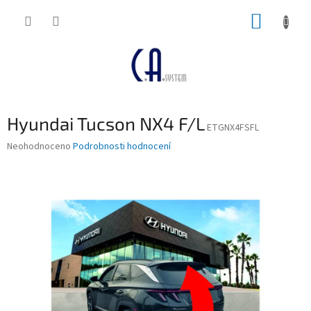
Přejít
NÁKUP
na
obsah
KOŠÍK
Hyundai Tucson NX4 F/L
ETGNX4FSFL
Průměrné
Neohodnoceno
Podrobnosti hodnocení
hodnocení
produktu
je
0,0
z
5
hvězdiček.