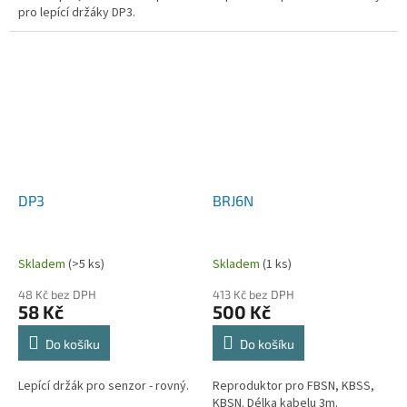
pro lepící držáky DP3.
DP3
BRJ6N
Skladem
(>5 ks)
Skladem
(1 ks)
48 Kč bez DPH
413 Kč bez DPH
58 Kč
500 Kč
Do košíku
Do košíku
Lepící držák pro senzor - rovný.
Reproduktor pro FBSN, KBSS,
KBSN. Délka kabelu 3m.