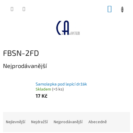
Přejít
NÁKUP
na
obsah
KOŠÍK
FBSN-2FD
Nejprodávanější
Samolepka pod lepící držák
Skladem
(>5 ks)
17 Kč
Ř
a
Nejlevnější
Nejdražší
Nejprodávanější
Abecedně
z