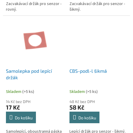
Zacvakávací držák pro senzor -
Zacvakávací držák pro senzor -
rovný.
šikmý.
Samolepka pod lepící
CBS-podl-l šikmá
držák
Skladem
(>5 ks)
Skladem
(>5 ks)
14 Kč bez DPH
48 Kč bez DPH
17 Kč
58 Kč
Do košíku
Do košíku
Samolepící, oboustranná páska
Lepící držák pro senzor - šikmý.