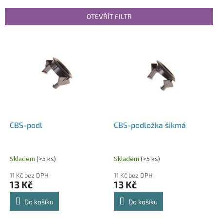
e
n
OTEVŘÍT FILTR
í
p
V
r
ý
o
p
d
i
u
s
k
p
t
r
ů
o
d
CBS-podl
CBS-podložka šikmá
u
k
t
Skladem
(>5 ks)
Skladem
(>5 ks)
ů
11 Kč bez DPH
11 Kč bez DPH
13 Kč
13 Kč
Do košíku
Do košíku