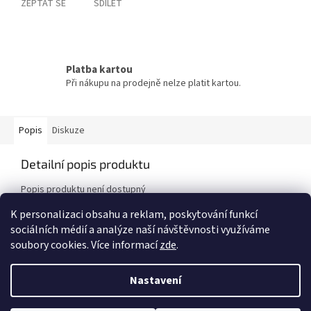
ZEPTAT SE
SDÍLET
Platba kartou
Při nákupu na prodejně nelze platit kartou.
Popis
Diskuze
Detailní popis produktu
Popis produktu není dostupný
K personalizaci obsahu a reklam, poskytování funkcí
sociálních médií a analýze naší návštěvnosti využíváme
Z
soubory cookies. Více informací
zde
.
á
Vytvořil Shoptet
p
Nastavení
a
t