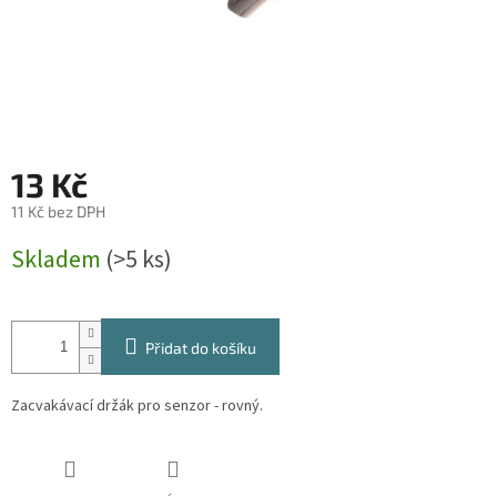
13 Kč
11 Kč bez DPH
Měrná
Skladem
(>5 ks)
cena:
Přidat do košíku
Zacvakávací držák pro senzor - rovný.