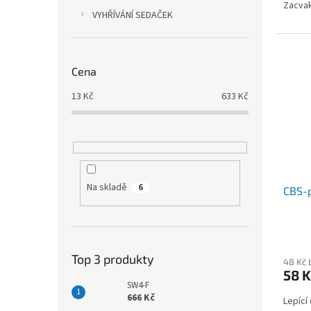
Zacvak
VYHŘÍVÁNÍ SEDAČEK
Cena
13
Kč
633
Kč
Na skladě
6
CBS-p
Top 3 produkty
48 Kč 
58 K
SW4-F
666 Kč
Lepící