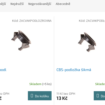
nější
Nejdražší
Nejprodávanější
Abecedně
Kód:
ZACVAKPODLOZROVNA
Kód:
ZACVAKPODL
podl
CBS-podložka šikmá
Skladem
(>5 ks)
Sklad
bez DPH
11 Kč bez DPH
Do košíku
Do
č
13 Kč