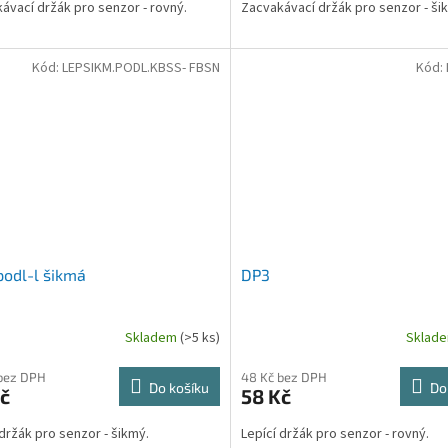
ávací držák pro senzor - rovný.
Zacvakávací držák pro senzor - ši
Kód:
LEPSIKM.PODL.KBSS- FBSN
Kód:
odl-l šikmá
DP3
Skladem
(>5 ks)
Sklad
bez DPH
48 Kč bez DPH
Do košíku
Do
č
58 Kč
 držák pro senzor - šikmý.
Lepící držák pro senzor - rovný.