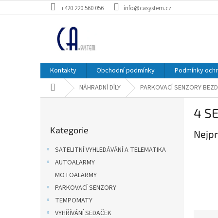
Přejít
+420 220 560 056
info@casystem.cz
na
obsah
Kontakty
Obchodní podmínky
Podmínky ochr
Domů
NÁHRADNÍ DÍLY
PARKOVACÍ SENZORY BEZ
P
4 S
o
Přeskočit
s
Kategorie
kategorie
Nejpr
t
r
SATELITNÍ VYHLEDÁVÁNÍ A TELEMATIKA
a
AUTOALARMY
n
MOTOALARMY
n
í
PARKOVACÍ SENZORY
p
TEMPOMATY
a
VYHŘÍVÁNÍ SEDAČEK
Ř