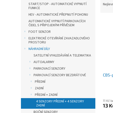
n
a
START/STOP - AUTOMATICKÉ VYPNUTÍ
Nejlev
e
FUNKCE
z
l
e
HEV - AUTOMATICKÉ PŘEPNUTÍ POHONU
V
n
AUTOMATICKÉ VYPNUTÍ PARKOVACÍCH
ČIDEL S PŘIPOJENÝM PŘÍVĚSEM
ý
í
p
p
FOOT SENZOR
i
r
ELEKTRICKÉ OTEVÍRÁNÍ ZAVAZADLOVÉHO
s
o
PROSTORU
p
d
NÁHRADNÍ DÍLY
r
u
SATELITNÍ VYHLEDÁVÁNÍ A TELEMATIKA
o
k
AUTOALARMY
d
t
PARKOVACÍ SENZORY
u
ů
CBS-
PARKOVACÍ SENZORY BEZDRÁTOVÉ
k
t
PŘEDNÍ
ů
ZADNÍ
PŘEDNÍ + ZADNÍ
11 Kč 
4 SENZORY PŘEDNÍ + 4 SENZORY
13 K
ZADNÍ
BOČNÍ SENZORY