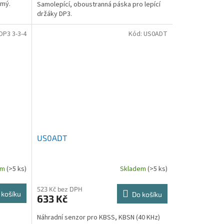
kmý.
Samolepící, oboustranná páska pro lepící
držáky DP3.
DP3 3-3-4
Kód:
US0ADT
US0ADT
em
(>5 ks)
Skladem
(>5 ks)
523 Kč bez DPH
 košíku
Do košíku
633 Kč
Náhradní senzor pro KBSS, KBSN (40 KHz)