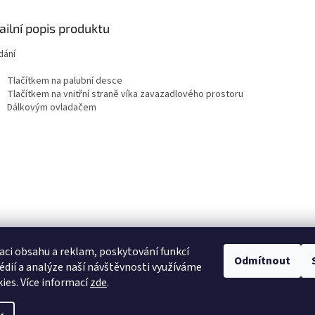
ailní popis produktu
dání
Tlačítkem na palubní desce
Tlačítkem na vnitřní straně víka zavazadlového prostoru
Dálkovým ovladačem
aci obsahu a reklam, poskytování funkcí
Odmítnout
édií a analýze naší návštěvnosti využíváme
ies. Více informací
zde
.