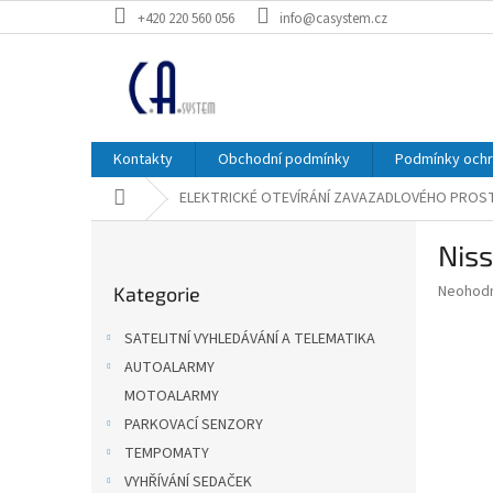
Přejít
+420 220 560 056
info@casystem.cz
na
obsah
Kontakty
Obchodní podmínky
Podmínky ochr
Domů
ELEKTRICKÉ OTEVÍRÁNÍ ZAVAZADLOVÉHO PRO
P
Nis
o
Přeskočit
s
Průměr
Neohod
Kategorie
kategorie
t
hodnoce
r
produkt
SATELITNÍ VYHLEDÁVÁNÍ A TELEMATIKA
a
je
AUTOALARMY
0,0
n
z
MOTOALARMY
n
5
í
PARKOVACÍ SENZORY
hvězdič
p
TEMPOMATY
a
VYHŘÍVÁNÍ SEDAČEK