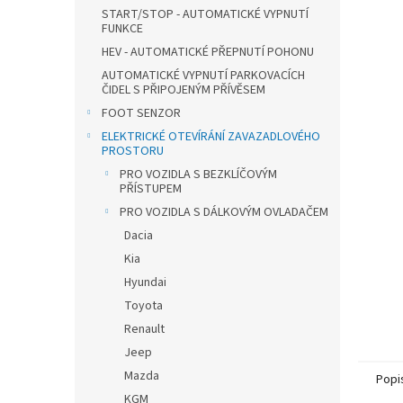
n
START/STOP - AUTOMATICKÉ VYPNUTÍ
e
FUNKCE
l
HEV - AUTOMATICKÉ PŘEPNUTÍ POHONU
AUTOMATICKÉ VYPNUTÍ PARKOVACÍCH
ČIDEL S PŘIPOJENÝM PŘÍVĚSEM
FOOT SENZOR
ELEKTRICKÉ OTEVÍRÁNÍ ZAVAZADLOVÉHO
PROSTORU
PRO VOZIDLA S BEZKLÍČOVÝM
PŘÍSTUPEM
PRO VOZIDLA S DÁLKOVÝM OVLADAČEM
Dacia
Kia
Hyundai
Toyota
Renault
Jeep
Mazda
Popi
KGM