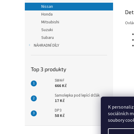
Nissan
Det
Honda
Mitsubishi
Ovlá
Suzuki
Subaru
NÁHRADNÍ DÍLY
Top 3 produkty
SW4-F
666 Kč
Samolepka pod lepící držák
17 Kč
K personaliz
DP3
sociálních m
58 Kč
soubory cook
Z