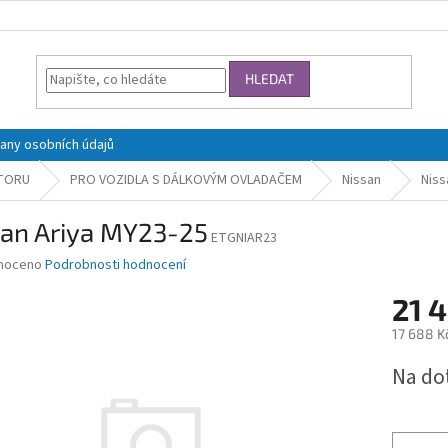
HLEDAT
any osobních údajů
STORU
PRO VOZIDLA S DÁLKOVÝM OVLADAČEM
Nissan
Niss
san Ariya MY23-25
ETGNIAR23
né
noceno
Podrobnosti hodnocení
ní
21 
u
17 688 K
Měrná
Na do
cena:
ek.