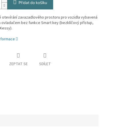
Přidat do košíku
é otevírání zavazadlového prostoru pro vozidla vybavená
 ovladačem bez funkce Smart key (bezklíčový přístup,
Kessy).
informace
ZEPTAT SE
SDÍLET