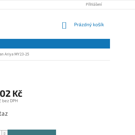
Přihlášení
NÁKUPNÍ
Prázdný košík
KOŠÍK
an Ariya MY23-25
402 Kč
č bez DPH
taz