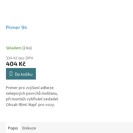
Primer 94
Skladem
(2 ks)
334 Kč bez DPH
404 Kč
Do košíku
Primer pro zvýšení adheze
nelepivých povrchů molitanu,
při montáži vyhřívání sedadel.
Obsah 95ml. Např. pro vozy:
Hyundai Bayon, MG HS, Toyota
Proace Max, Fiat Ducato,
Peugeot Boxer, Citroen Jumper.
Potřebné množství na 1
Popis
Diskuze
sedačku cca 20ml.