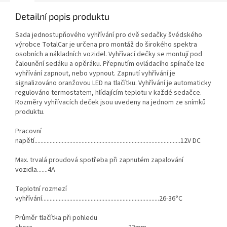
Detailní popis produktu
Sada jednostupňového vyhřívání pro dvě sedačky švédského
výrobce TotalCar je určena pro montáž do širokého spektra
osobních a nákladních vozidel. Vyhřívací dečky se montují pod
čalounění sedáku a opěráku. Přepnutím ovládacího spínače lze
vyhřívání zapnout, nebo vypnout. Zapnutí vyhřívání je
signalizováno oranžovou LED na tlačítku. Vyhřívání je automaticky
regulováno termostatem, hlídajícím teplotu v každé sedačce.
Rozměry vyhřívacích deček jsou uvedeny na jednom ze snímků
produktu.
Pracovní
napětí................................................................................................12V DC
Max. trvalá proudová spotřeba při zapnutém zapalování
vozidla.......4A
Teplotní rozmezí
vyhřívání.............................................................................26-36°C
Průměr tlačítka při pohledu