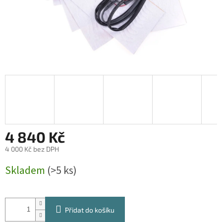
4 840 Kč
4 000 Kč bez DPH
Měrná
Skladem
(>5 ks)
cena:
Přidat do košíku