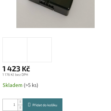
1 423 Kč
1 176 Kč bez DPH
Měrná
Skladem
(>5 ks)
cena:
Přidat do košíku