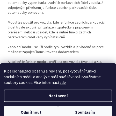
automaticky vypne funkci zadních parkovacích čidel vozidla. S
odpojeným přívěsem je funkce zadních parkovacích čidel
automaticky obnovena.
Modul lze použít pro vozidla, kde je funkce zadních parkovacích
čidel trvale aktivní i při zařazení zpátečky s připojeným
přívěsem, nebo u vozidel, kde je nutné funkci zadních
parkovacích čidel vždy vypínat ručně.
Zapojení modulu se liší podle typu vozidla a je vhodné nejprve
možnost zapojení konzultovat s dodavatelem.
Aktuálně je funkce modulu ověřena pro vozidla Hyundai a Kia.
K personalizaci obsahu a reklam, poskytování funkcí
sociálních médií a analýze naší návštěvnosti využíváme
Z
soubory cookies. Více informací
zde
.
á
Vytvořil Shoptet
p
Nastavení
a
t
Copyright 2026
Casystem
. Všechna práva vyhrazena.
Upravit
í
Odmítnout
Souhlasím
nastavení cookies