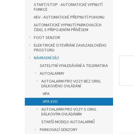
n
START/STOP - AUTOMATICKÉ VYPNUTÍ
e
FUNKCE
l
HEV - AUTOMATICKÉ PŘEPNUTÍ POHONU
AUTOMATICKÉ VYPNUTÍ PARKOVACÍCH
ČIDEL S PŘIPOJENÝM PŘÍVĚSEM
FOOT SENZOR
ELEKTRICKÉ OTEVÍRÁNÍ ZAVAZADLOVÉHO
PROSTORU
NÁHRADNÍ DÍLY
SATELITNÍ VYHLEDÁVÁNÍ A TELEMATIKA
AUTOALARMY
AUTOALARM PRO VOZY BEZ ORIG.
DÁLKOVÉHO OVLÁDÁNÍ
HPA
HPA EVO
AUTOALARM PRO VOZY S ORIG.
DÁLKOVÝM OVLÁDÁNÍM
STARŠÍ MODELY AUTOALARMŮ
PARKOVACÍ SENZORY