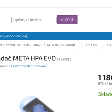
HLEDAT
any osobních údajů
LARM PRO VOZY BEZ ORIG. DÁLKOVÉHO OVLÁDÁNÍ
HPA EVO
Ov
adač META HPA EVO
ABS16510
né
noceno
Podrobnosti hodnocení
ní
1 18
u
975 Kč b
Měrná
Skla
cena:
ek.