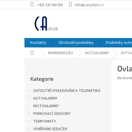
Přejít
+420 220 560 056
info@casystem.cz
na
obsah
Kontakty
Obchodní podmínky
Podmínky ochr
Domů
NÁHRADNÍ DÍLY
AUTOALARMY
AUTOA
P
Ovl
o
Přeskočit
s
Průměr
Neohod
Kategorie
kategorie
t
hodnoce
r
produkt
SATELITNÍ VYHLEDÁVÁNÍ A TELEMATIKA
a
je
AUTOALARMY
0,0
n
z
MOTOALARMY
n
5
í
PARKOVACÍ SENZORY
hvězdič
p
TEMPOMATY
a
VYHŘÍVÁNÍ SEDAČEK