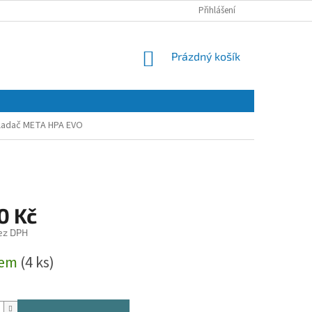
Přihlášení
NÁKUPNÍ
Prázdný košík
KOŠÍK
ladač META HPA EVO
0 Kč
ez DPH
dem
(4 ks)