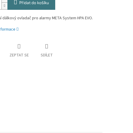
Přidat do košíku
í dálkový ovladač pro alarmy META System HPA EVO.
informace
ZEPTAT SE
SDÍLET