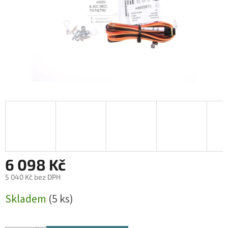
6 098 Kč
5 040 Kč bez DPH
Měrná
Skladem
(5 ks)
cena: