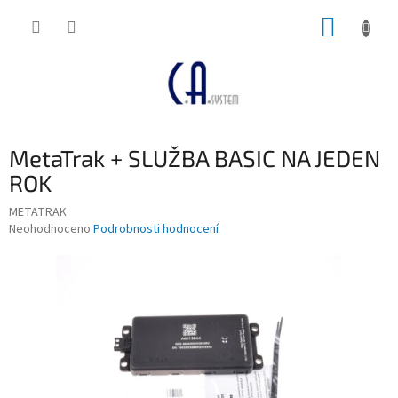
Přejít
NÁKUP
na
obsah
KOŠÍK
MetaTrak + SLUŽBA BASIC NA JEDEN
ROK
METATRAK
Průměrné
Neohodnoceno
Podrobnosti hodnocení
hodnocení
produktu
je
0,0
z
5
hvězdiček.