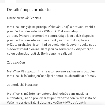
Detailní popis produktu
Online sledování vozidla
MetaTrak funguje na principu získávání údajů o provozu vozidla
prostřednictvím satelitů a GSM sítě. Získaná data jsou
zpracovávána v serverovém centru. Údaje jsou pak k dispozici
prostřednictvím internetové stránky nebo mobilní aplikace.
Můžete prohlížet historii jízd ve zvoleném časovém úseku nebo
sledovat vozidlo online. Data jsou na serverech k dispozici po
celou dobu platnosti služby k danému zařízení.
Zabezpečení
MetaTrak Vás upozorní na neautorizované zacházení s vozidlem.
MetaTrak hlásí odpojení napájení pomocí push notifikace/email.
Jednoduchá instalace
MetaTrak si můžete namontovat jednoduše sami (např. na
autobaterii), nebo pro vyšší stupeň zabezpečení svěřit instalaci
Vašemu servisu. Balení obsahuje veškerý HW potřebný k