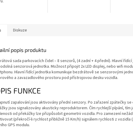
ů.
s
Diskuze
ailní popis produktu
átová sada parkovacích čidel – 8 senzorů, (4 zadní + 4 přední). Hlavní řídí
odolná senzorová jednotka. Možnost připojit 2x LED displej, nebo wifi mod
tphonu. Hlavní řídící jednotka komunikuje bezdrátově se senzorovými jednot
rového a zavazadlového prostoru pod přístrojovou desku vozidla.
PIS FUNKCE
pnutí zapalování jsou aktivovány přední senzory. Po zařazení zpátečky se oz
žky jsou signalizovány akusticky reproduktorem. Čím rychlejší pípání, tím j
lenosti od překážky lze přizpůsobit geometrii vozidla. Pro zamezení nežádo
ivovat (překročí-li rychlost přibližně 15 Km/h) signálem rychlosti z vozidla
rního GPS modulu.