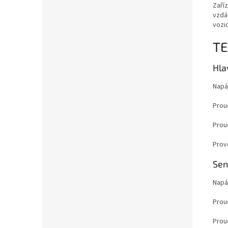
Zaříz
vzdá
vozid
TE
Hla
Napá
Prou
Prou
Provo
Sen
Napá
Prou
Prou