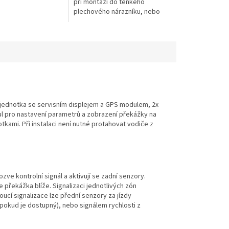
při montáži do tenkého
plechového nárazníku, nebo
blatníku, aby se vyrovnala
tloušťka materiálu, jako při
montáži do plastového
nárazníku.
cí jednotka se servisním displejem a GPS modulem, 2x
ul pro nastavení parametrů a zobrazení překážky na
kami. Při instalaci není nutné protahovat vodiče z
ve kontrolní signál a aktivují se zadní senzory.
e překážka blíže. Signalizaci jednotlivých zón
ucí signalizace lze přední senzory za jízdy
 (pokud je dostupný), nebo signálem rychlosti z