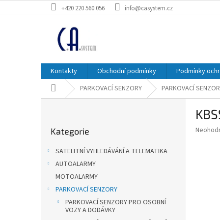
Přejít
+420 220 560 056
info@casystem.cz
na
obsah
Kontakty
Obchodní podmínky
Podmínky ochr
Domů
PARKOVACÍ SENZORY
PARKOVACÍ SENZOR
P
KBS
o
Přeskočit
s
Průměr
Neohod
Kategorie
kategorie
t
hodnoce
r
produkt
SATELITNÍ VYHLEDÁVÁNÍ A TELEMATIKA
a
je
AUTOALARMY
0,0
n
z
MOTOALARMY
n
5
í
PARKOVACÍ SENZORY
hvězdič
p
PARKOVACÍ SENZORY PRO OSOBNÍ
VOZY A DODÁVKY
a