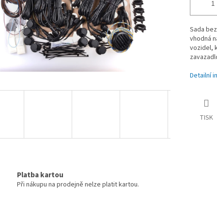
Sada bezd
vhodná na
vozidel, 
zavazadl
Detailní 
TISK
Platba kartou
Při nákupu na prodejně nelze platit kartou.