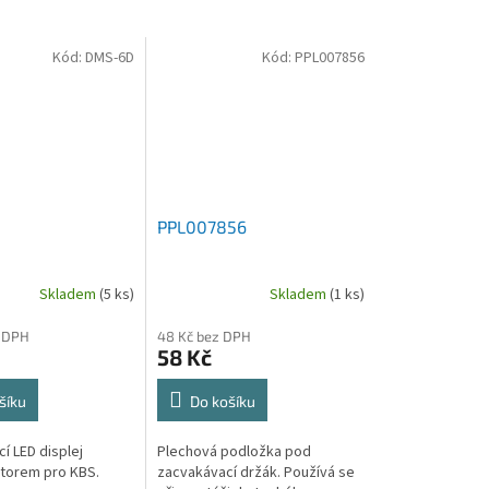
Kód:
DMS-6D
Kód:
PPL007856
PPL007856
Skladem
(5 ks)
Skladem
(1 ks)
 DPH
48 Kč bez DPH
58 Kč
šíku
Do košíku
í LED displej
Plechová podložka pod
torem pro KBS.
zacvakávací držák. Používá se