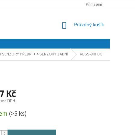
Přihlášení
NÁKUPNÍ
Prázdný košík
KOŠÍK
4 SENZORY PŘEDNÍ + 4 SENZORY ZADNÍ
KBSS-8RFDG
7 Kč
 bez DPH
dem
(>5 ks)