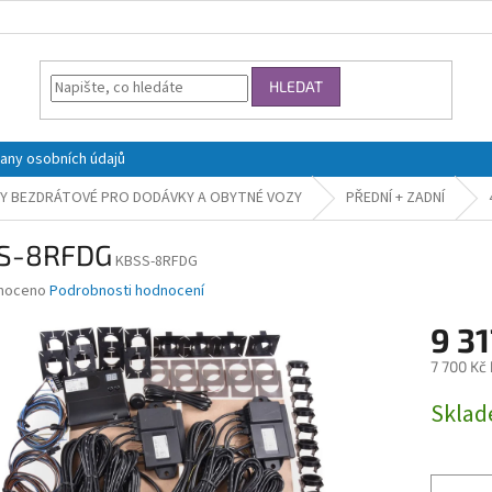
HLEDAT
any osobních údajů
Y BEZDRÁTOVÉ PRO DODÁVKY A OBYTNÉ VOZY
PŘEDNÍ + ZADNÍ
S-8RFDG
KBSS-8RFDG
né
noceno
Podrobnosti hodnocení
ní
9 31
u
7 700 Kč
Měrná
Skla
cena:
ek.