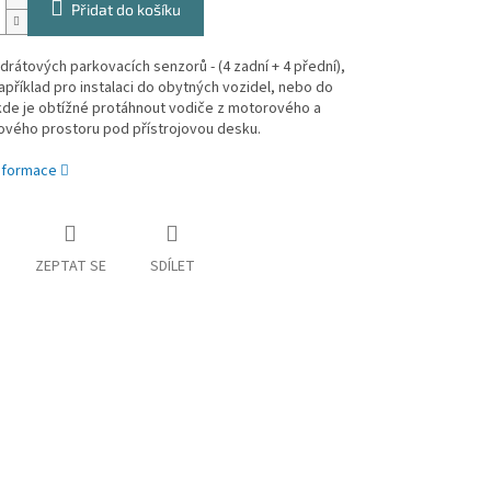
Přidat do košíku
rátových parkovacích senzorů - (4 zadní + 4 přední),
příklad pro instalaci do obytných vozidel,
nebo do
kde je obtížné protáhnout vodiče z motorového a
ového prostoru pod přístrojovou desku.
informace
ZEPTAT SE
SDÍLET