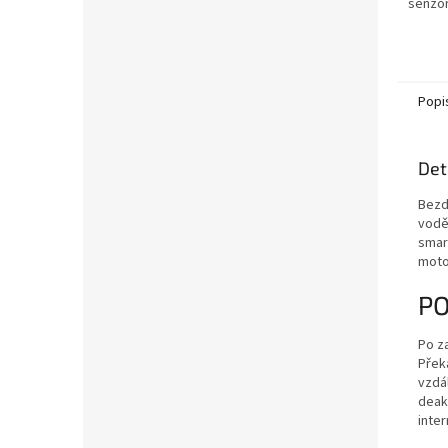
senzor
Popi
Det
Bezdr
vodě
smar
moto
PO
Po za
Překá
vzdá
deakt
inte