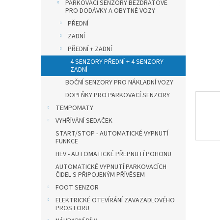
n
PARKOVACÍ SENZORY BEZDRÁTOVÉ
PRO DODÁVKY A OBYTNÉ VOZY
e
l
PŘEDNÍ
ZADNÍ
PŘEDNÍ + ZADNÍ
4 SENZORY PŘEDNÍ + 4 SENZORY
ZADNÍ
BOČNÍ SENZORY PRO NÁKLADNÍ VOZY
DOPLŇKY PRO PARKOVACÍ SENZORY
TEMPOMATY
VYHŘÍVÁNÍ SEDAČEK
START/STOP - AUTOMATICKÉ VYPNUTÍ
FUNKCE
HEV - AUTOMATICKÉ PŘEPNUTÍ POHONU
AUTOMATICKÉ VYPNUTÍ PARKOVACÍCH
ČIDEL S PŘIPOJENÝM PŘÍVĚSEM
FOOT SENZOR
ELEKTRICKÉ OTEVÍRÁNÍ ZAVAZADLOVÉHO
PROSTORU