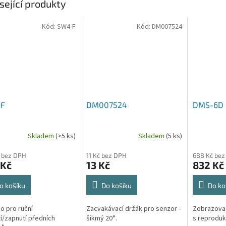
sející produkty
Kód:
SW4-F
Kód:
DM007524
F
DM007524
DMS-6D
Skladem
(>5 ks)
Skladem
(5 ks)
 bez DPH
11 Kč bez DPH
688 Kč bez
 Kč
13 Kč
832 Kč
o košíku
Do košíku
Do ko
ko pro ruční
Zacvakávací držák pro senzor -
Zobrazovac
í/zapnutí předních
šikmý 20°.
s reproduk