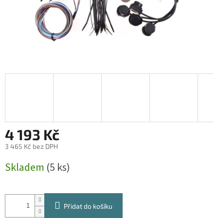
4 193 Kč
3 465 Kč bez DPH
Měrná
Skladem
(5 ks)
cena:
Přidat do košíku