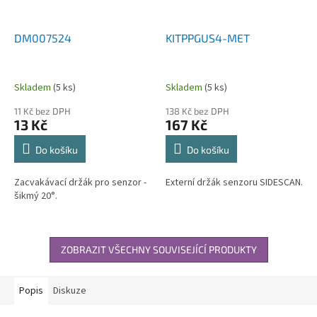
DM007524
KITPPGUS4-MET
Skladem
(5 ks)
Skladem
(5 ks)
11 Kč bez DPH
138 Kč bez DPH
13 Kč
167 Kč
Do košíku
Do košíku
Zacvakávací držák pro senzor -
Externí držák senzoru SIDESCAN.
šikmý 20°.
ZOBRAZIT VŠECHNY SOUVISEJÍCÍ PRODUKTY
Popis
Diskuze