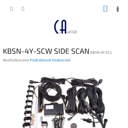
Přejít
NÁKUP
na
obsah
KOŠÍK
KBSN-4Y-SCW SIDE SCAN
KBSN-4Y-SC1
Průměrné
Neohodnoceno
Podrobnosti hodnocení
hodnocení
produktu
je
0,0
z
5
hvězdiček.