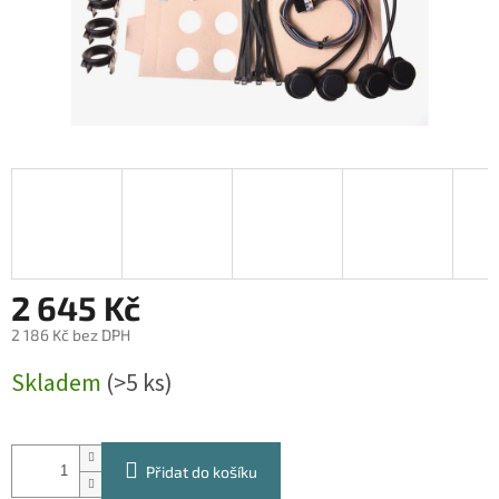
2 645 Kč
2 186 Kč bez DPH
Měrná
Skladem
(>5 ks)
cena:
Přidat do košíku