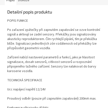
Popis
Diskuze
Detailní popis produktu
POPIS FUNKCE
Po zařazení zpátečky při zapnutém zapalování se ozve kontrolní
signál a aktivují se zadní senzory. Překážky jsou signalizovány
akusticky reproduktorem. Čím rychlejší pípání, tím je překážka
blíže. Signalizaci jednotlivých zón vzdálenosti od překážky lze
přizpůsobit geometrii vozidla.
Zařízení nabízí nastavení parametrů a funkcí, jako je hlasitost
signalizace, dosah senzorů, citlivost senzorů a rozpoznání
připojeného tažného zařízení. Senzory lze nalakovat do barvy
karoserie vozidla.
TECHNICKÁ SPECIFIKACE
Ucc napájecí napětí 12/24V
Proudový odběr (pouze při zapnutém zapalování) 200mA max.
Frekvence ultrazvuku 40 kHz