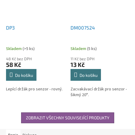
DP3
DM007524
Skladem
(>5 ks)
Skladem
(5 ks)
48 Kč bez DPH
11 Kč bez DPH
58 Kč
13 Kč
Do košíku
Do košíku
Lepící držák pro senzor - rovný.
Zacvakávací držák pro senzor -
šikmý 20°.
ZOBRAZIT VŠECHNY SOUVISEJÍCÍ PRODUKTY