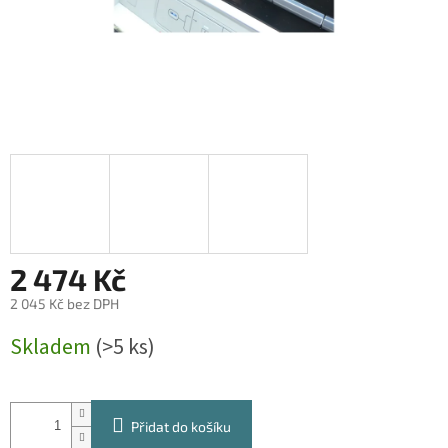
2 474 Kč
2 045 Kč bez DPH
Měrná
Skladem
(>5 ks)
cena:
Přidat do košíku