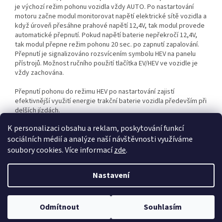
je výchozí režim pohonu vozidla vždy AUTO. Po nastartování
motoru začne modul monitorovat napětí elektrické sítě vozidla a
když úroveň přesáhne prahové napětí 12,4V, tak modul provede
automatické přepnutí. Pokud napětí baterie nepřekročí 12,4V,
tak modul přepne režim pohonu 20 sec. po zapnutí zapalování.
Přepnutí je signalizováno rozsvícením symbolu HEV na panelu
přístrojů. Možnost ručního použití tlačítka EV/HEV ve vozidle je
vždy zachována.
Přepnutí pohonu do režimu HEV po nastartování zajistí
efektivnější využití energie trakční baterie vozidla především při
delších jízdách.
K personalizaci obsahu a reklam, poskytování funkcí
sociálních médií a analýze naší návštěvnosti využíváme
Z
soubory cookies. Více informací
zde
.
á
Vytvořil Shoptet
p
Nastavení
a
t
Copyright 2026
Casystem
. Všechna práva vyhrazena.
Upravit
í
Odmítnout
Souhlasím
nastavení cookies