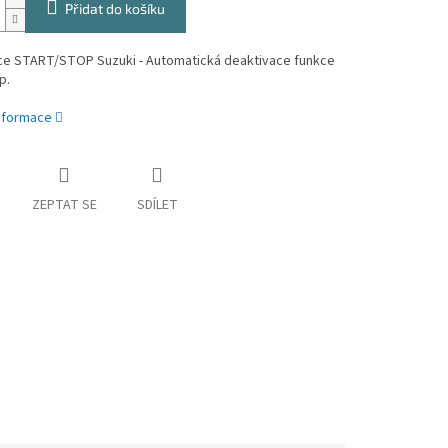
Přidat do košíku
ce START/STOP Suzuki - Automatická deaktivace funkce
p.
informace
ZEPTAT SE
SDÍLET