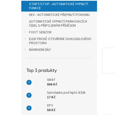
n
START/STOP - AUTOMATICKÉ VYPNUTÍ
e
FUNKCE
l
HEV - AUTOMATICKÉ PŘEPNUTÍ POHONU
AUTOMATICKÉ VYPNUTÍ PARKOVACÍCH
ČIDEL S PŘIPOJENÝM PŘÍVĚSEM
FOOT SENZOR
ELEKTRICKÉ OTEVÍRÁNÍ ZAVAZADLOVÉHO
PROSTORU
NÁHRADNÍ DÍLY
Top 3 produkty
SW4-F
666 Kč
Samolepka pod lepící držák
17 Kč
DP3
58 Kč