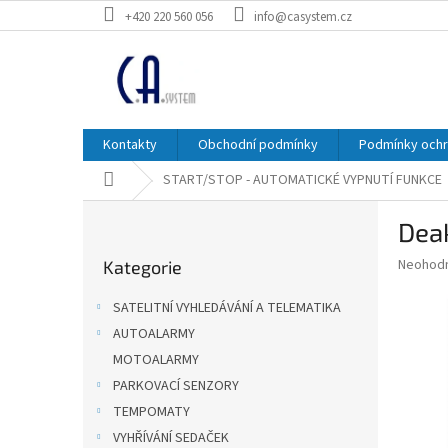
Přejít
+420 220 560 056
info@casystem.cz
na
obsah
Kontakty
Obchodní podmínky
Podmínky ochr
Domů
START/STOP - AUTOMATICKÉ VYPNUTÍ FUNKCE
P
Dea
o
Přeskočit
s
Průměr
Neohod
Kategorie
kategorie
t
hodnoce
r
produkt
SATELITNÍ VYHLEDÁVÁNÍ A TELEMATIKA
a
je
AUTOALARMY
0,0
n
z
MOTOALARMY
n
5
í
PARKOVACÍ SENZORY
hvězdič
p
TEMPOMATY
a
VYHŘÍVÁNÍ SEDAČEK