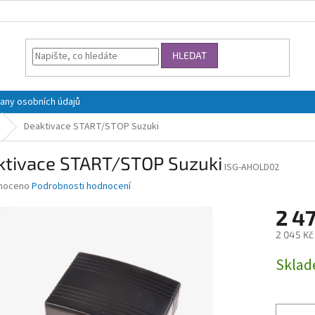
HLEDAT
any osobních údajů
Deaktivace START/STOP Suzuki
ktivace START/STOP Suzuki
ISG-AHOLD02
né
noceno
Podrobnosti hodnocení
ní
2 4
u
2 045 Kč
Měrná
Skla
cena:
ek.