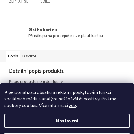
ZEPTAT SE
SDÍLET
Platba kartou
Při nákupu na prodejně nelze platit kartou.
Popis
Diskuze
Detailní popis produktu
Popis produktu není dostupný
K personalizaci obsahu a reklam, poskytování funkcí
sociálních médií a analýze naší návštěvnosti využíváme
Z
soubory cookies. Více informací
zde
.
á
Vytvořil Shoptet
p
Nastavení
a
t