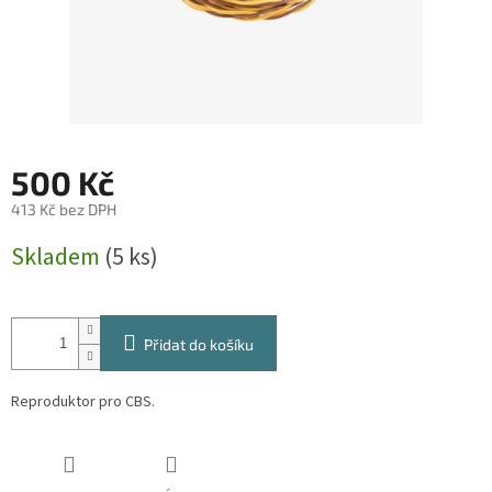
500 Kč
413 Kč bez DPH
Měrná
Skladem
(5 ks)
cena:
Přidat do košíku
Reproduktor pro CBS.