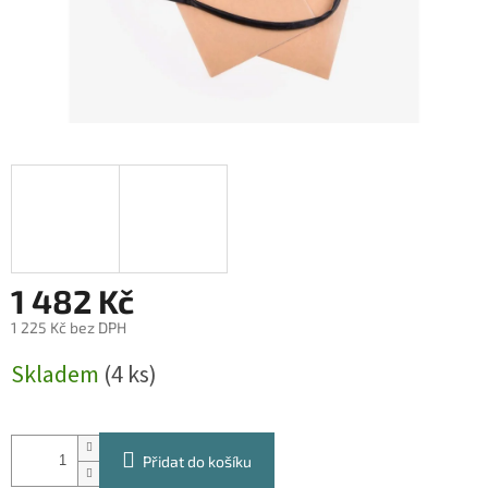
1 482 Kč
1 225 Kč bez DPH
Měrná
Skladem
(4 ks)
cena:
Přidat do košíku