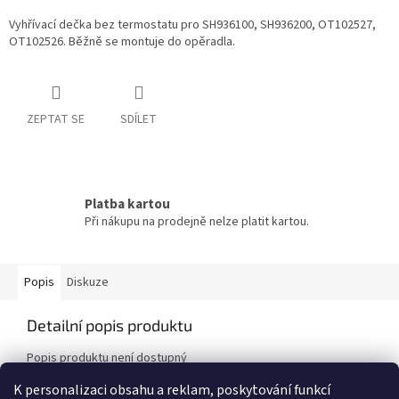
Vyhřívací dečka bez termostatu pro SH936100, SH936200, OT102527,
OT102526. Běžně se montuje do opěradla.
ZEPTAT SE
SDÍLET
Platba kartou
Při nákupu na prodejně nelze platit kartou.
Popis
Diskuze
Detailní popis produktu
Popis produktu není dostupný
K personalizaci obsahu a reklam, poskytování funkcí